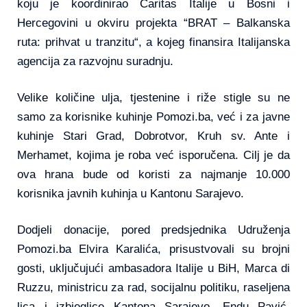
koju je koordinirao Caritas Italije u Bosni i
Hercegovini u okviru projekta “BRAT – Balkanska
ruta: prihvat u tranzitu“, a kojeg finansira Italijanska
agencija za razvojnu suradnju.
Velike količine ulja, tjestenine i riže stigle su ne
samo za korisnike kuhinje Pomozi.ba, već i za javne
kuhinje Stari Grad, Dobrotvor, Kruh sv. Ante i
Merhamet, kojima je roba već isporučena. Cilj je da
ova hrana bude od koristi za najmanje 10.000
korisnika javnih kuhinja u Kantonu Sarajevo.
Dodjeli donacije, pored predsjednika Udruženja
Pomozi.ba Elvira Karalića, prisustvovali su brojni
gosti, uključujući ambasadora Italije u BiH, Marca di
Ruzzu, ministricu za rad, socijalnu politiku, raseljena
lica i izbjeglice Kantona Sarajevo, Endu Pavić,