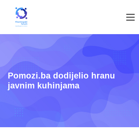
Pomozi.ba dodijelio hranu
javnim kuhinjama