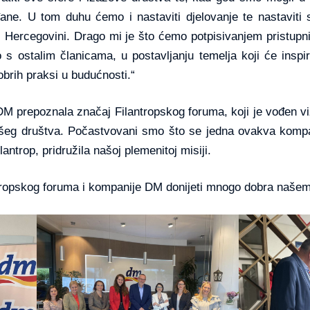
ane. U tom duhu ćemo i nastaviti djelovanje te nastaviti s
ni i Hercegovini. Drago mi je što ćemo potpisivanjem pristu
 s ostalim članicama, u postavljanju temelja koji će inspi
dobrih praksi u budućnosti.“
M prepoznala značaj Filantropskog foruma, koji je vođen vi
ašeg društva. Počastvovani smo što se jedna ovakva kompa
ilantrop, pridružila našoj plemenitoj misiji.
tropskog foruma i kompanije DM donijeti mnogo dobra našem