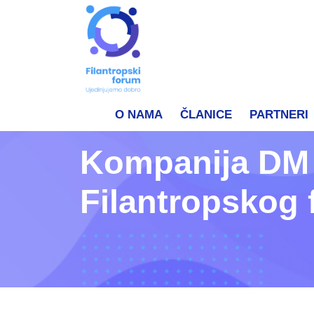
O NAMA
ČLANICE
PARTNERI
Kompanija DM s
Filantropskog