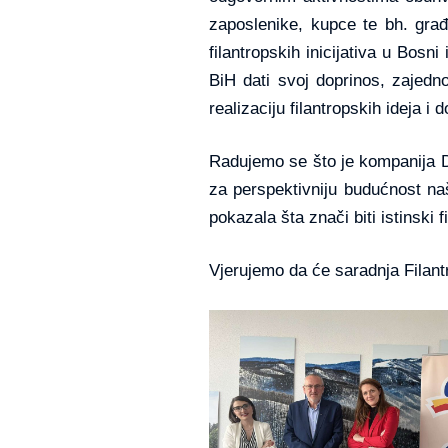
zaposlenike, kupce te bh. građ
filantropskih inicijativa u Bos
BiH dati svoj doprinos, zajedno
realizaciju filantropskih ideja i 
Radujemo se što je kompanija D
za perspektivniju budućnost n
pokazala šta znači biti istinski f
Vjerujemo da će saradnja Filan