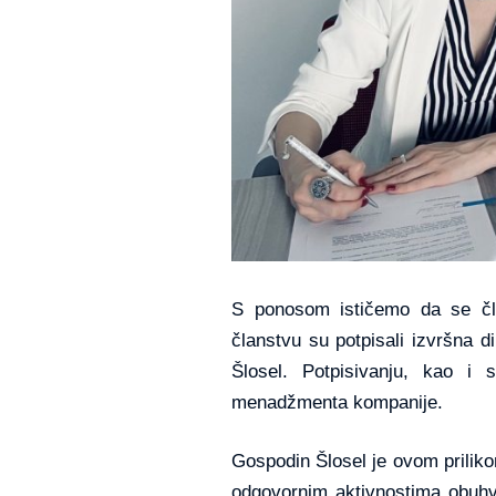
S ponosom ističemo da se čl
članstvu su potpisali izvršna d
Šlosel. Potpisivanju, kao i 
menadžmenta kompanije.
Gospodin Šlosel je ovom priliko
odgovornim aktivnostima obuhvat