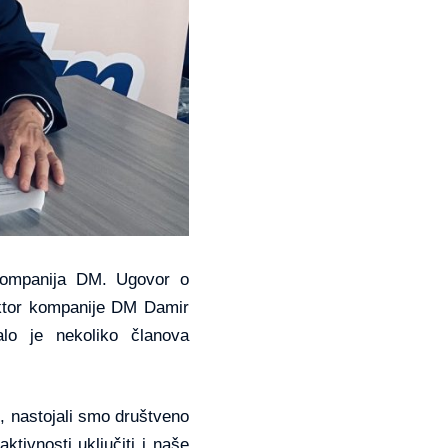
 kompanija DM. Ugovor o
rektor kompanije DM Damir
alo je nekoliko članova
, nastojali smo društveno
tivnosti uključiti i naše