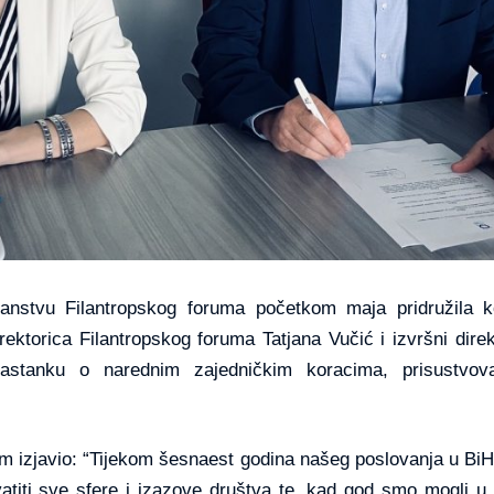
anstvu Filantropskog foruma početkom maja pridružila
irektorica Filantropskog foruma Tatjana Vučić i izvršni di
sastanku o narednim zajedničkim koracima, prisustvov
m izjavio: “Tijekom šesnaest godina našeg poslovanja u BiH
iti sve sfere i izazove društva te, kad god smo mogli u ak