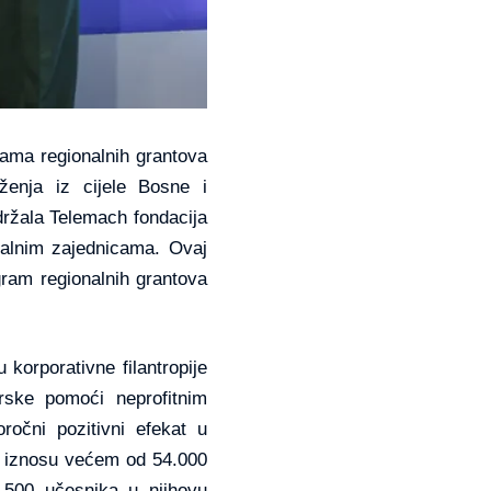
rama regionalnih grantova
uženja iz cijele Bosne i
držala Telemach fondacija
okalnim zajednicama. Ovaj
gram regionalnih grantova
korporativne filantropije
orske pomoći neprofitnim
ročni pozitivni efekat u
 u iznosu većem od 54.000
.500 učesnika u njihovu