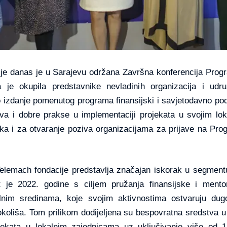
ije danas je u Sarajevu održana Završna konferencija Prog
 je okupila predstavnike nevladinih organizacija i udr
o izdanje pomenutog programa finansijski i savjetodavno po
ustva i dobre prakse u implementaciji projekata u svojim l
ika i za otvaranje poziva organizacijama za prijave na Pro
elemach fondacije predstavlja značajan iskorak u segmentu 
t je 2022. godine s ciljem pružanja finansijske i ment
nim sredinama, koje svojim aktivnostima ostvaruju dugo
 okoliša. Tom prilikom dodijeljena su bespovratna sredstva
ekata u lokalnim zajednicama uz uključivanje više od 1