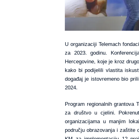
U organizaciji Telemach fondac
za 2023. godinu. Konferencija
Hercegovine, koje je kroz drug
kako bi podijelili vlastita isk
događaj je istovremeno bio pril
2024.
Program regionalnih grantova T
za društvo u cjelini. Pokrenu
organizacijama u manjim lokal
području obrazovanja i zaštite
KM za implementaciju 12 proj