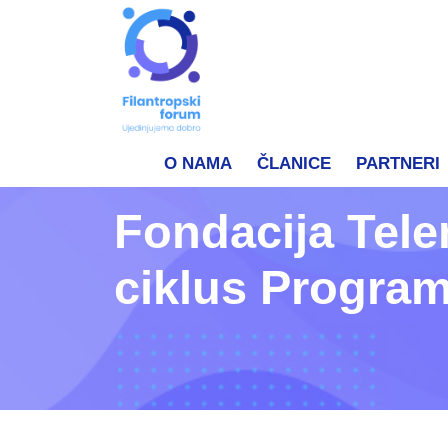
O NAMA
ČLANICE
PARTNERI
Fondacija Tele
ciklus Program