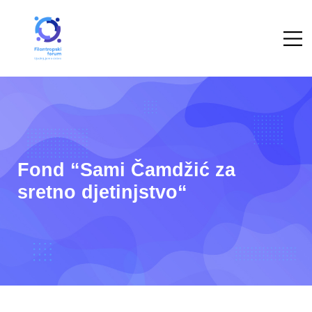
Fond “Sami Čamdžić za
sretno djetinjstvo“