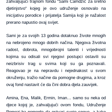
zahvaljujući trajnom fondu “Sami Čamdžić za sretno
djetinjstvo“ kojeg je ovo udruženje osnovalo na
inicijativu porodice i prijatelja Samija koji je nažalost
prerano napustio ovaj svijet.
Sami je za svojih 13 godina dotaknuo živote mnogih
na nebrojeno mnogo dobrih načina. Njegova životna
radost, dobrota, mnogobrojni talenti i vrijednosti
kojima su odisali svi njegovi postupci ostavili su
neizbrisiv trag u svima koji su ga poznavali.
Reagovao je na nepravdu i nejednakost u svom
okruženju, tražio načine da pomogne drugima, a kroz
ovaj fond nastavit će da čini dobra djela zauvijek.
Amina, Ena, Malik, Ermin, Iman… samo su neka od
djece kojoj je, zahvaljujući ovom fondu, Udruženje
Pomozi.ba pomoglo da ostvari svoje snove, a kako